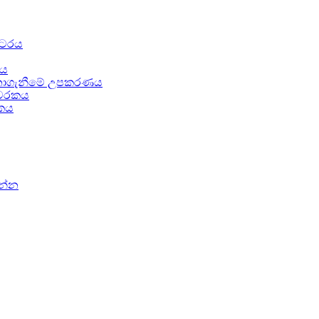
ිටරය
රය
ඳුනාගැනීමේ උපකරණය
අනාවරකය
රකය
න්න