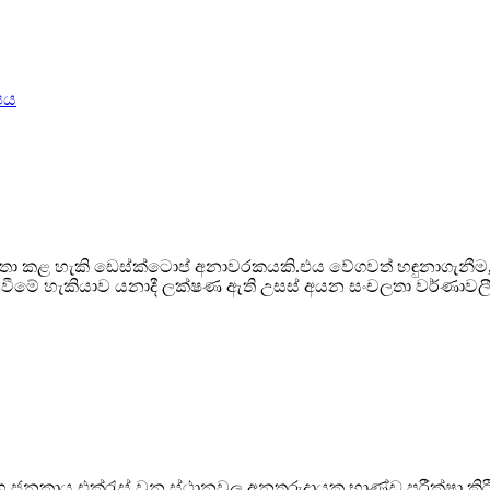
හා භාවිතා කළ හැකි ඩෙස්ක්ටොප් අනාවරකයකි.එය වේගවත් හඳුනාගැනීම
තනය වීමේ හැකියාව යනාදී ලක්ෂණ ඇති උසස් අයන සංචලතා වර්ණාවල
 සහ ජනකාය එක්රැස් වන ස්ථානවල අනතුරුදායක භාණ්ඩ පරීක්ෂා ක