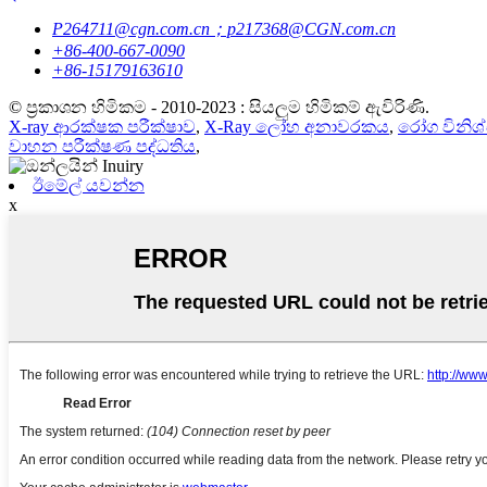
P264711@cgn.com.cn；p217368@CGN.com.cn
+86-400-667-0090
+86-15179163610
© ප්‍රකාශන හිමිකම - 2010-2023 : සියලුම හිමිකම් ඇවිරිණි.
X-ray ආරක්ෂක පරීක්ෂාව
,
X-Ray ලෝහ අනාවරකය
,
රෝග විනිශ්
වාහන පරීක්ෂණ පද්ධතිය
,
ඊමේල් යවන්න
x