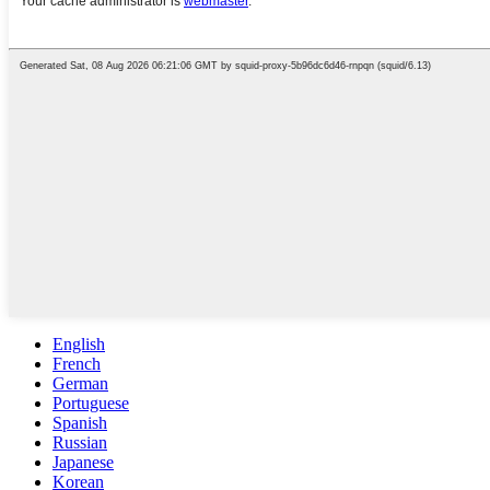
English
French
German
Portuguese
Spanish
Russian
Japanese
Korean