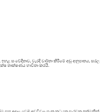
, ඉහළ සංවේදීතාව, වැරදි වාර්තා කිරීමේ අඩු අනුපාතය, සරල
ීක්ෂ තාක්ෂණය භාවිතා කරයි.
ිරීම සහ අදාළ වෙබ් අඩවිවල සැක කටයුතු සංරචක ඉක්මනින්