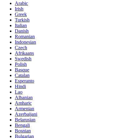
Arabic
Irish
Greek
Turkish
Italian
Danish
Romanian
Indonesian
Czech
Afrikaans
Swedish
Polish
Basque
Catalan
Esperanto
Hindi
Lao
Albanian
Amharic
Armenian
Azerbaijani
Belarusian
Bengali
Bosnian
Bulgarian