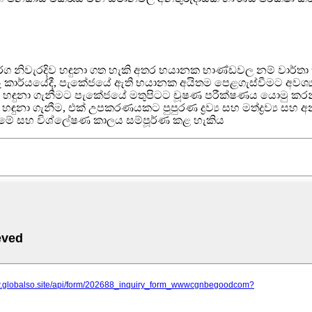
්ග නිවැරදිව හඳුනා ගත හැකි අතර භයානක භාණ්ඩවල නම් වාර්තා
සැබෑ කාර්යයේදී, පැකේජයේ ඇති භයානක අයිතම පෙළගැස්වීමට අවශ්
හඳුනා ගැනීමට පැකේජයේ මතුපිටට චූෂණ පරීක්ෂණය යොමු කර
‍ය එකවර හඳුනා ගැනීම, එක් උපකරණයකට පුපුරණ ද්‍රව්‍ය සහ මත්ද්‍රව්‍
නීමේ සහ විශ්ලේෂණ කාලය සම්පූර්ණ කළ හැකිය