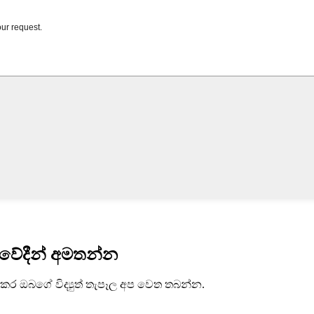
යවේදීන් අමතන්න
ාකර ඔබගේ විද්‍යුත් තැපෑල අප වෙත තබන්න.