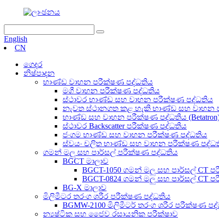
English
CN
ගෙදර
නිෂ්පාදන
භාණ්ඩ වාහන පරීක්ෂණ පද්ධතිය
මගී වාහන පරීක්ෂණ පද්ධතිය
ස්ථාවර භාණ්ඩ සහ වාහන පරීක්ෂණ පද්ධතිය
නැවත ස්ථානගත කළ හැකි භාණ්ඩ සහ වාහන ප
භාණ්ඩ සහ වාහන පරීක්ෂණ පද්ධතිය (Betatron
ස්ථාවර Backscatter පරීක්ෂණ පද්ධතිය
ජංගම භාණ්ඩ සහ වාහන පරීක්ෂණ පද්ධතිය
ස්වයං චලිත භාණ්ඩ සහ වාහන පරීක්ෂණ පද්ධ
ගමන් මලු සහ පාර්සල් පරීක්ෂණ පද්ධතිය
BGCT මාලාව
BGCT-1050 ගමන් මලු සහ පාර්සල් CT ප
BGCT-0824 ගමන් මලු සහ පාර්සල් CT ප
BG-X මාලාව
මිලිමීටර තරංග ශරීර පරීක්ෂණ පද්ධතිය
BGMW-2100 මිලිමීටර් තරංග ශරීර පරීක්ෂණ පද
න්‍යෂ්ටික සහ ජෛව රසායනික පරීක්ෂාව