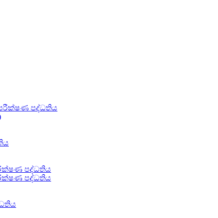
රීක්ෂණ පද්ධතිය
)
තිය
රීක්ෂණ පද්ධතිය
රීක්ෂණ පද්ධතිය
්ධතිය