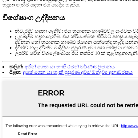
හඳුනා ගැනීම සඳහා එය යෙදිය හැකිය.
විශේෂාංග උද්දීපනය
නිවැරදිව හඳුනා ගැනීම: එය භයානක භාණ්ඩවල සංරචක වර
ලුහුබැඳීම හඳුනාගැනීම: එය ක්රියාත්මක කිරීමට පහසුය.
දමන්න හෝ භයානක භාණ්ඩ රැගෙන යන්නේද නැද්ද යන්න 
ද්විත්ව නල ද්විත්ව මාදිලිය: පුපුරණ ද්‍රව්‍ය සහ මත්ද්‍රව්
උපරිම වේග විශ්ලේෂණය: එය තත්පර 10 ක් තුළ හඳුනාගැ
කලින්:
අතින් ගෙන යා හැකි රමන් වර්ණාවලිමානය
ඊළඟ:
අතේ ගෙන යා හැකි පුපුරණ ද්‍රව්‍ය/ මත්ද්‍රව්‍ය අනාවරකය