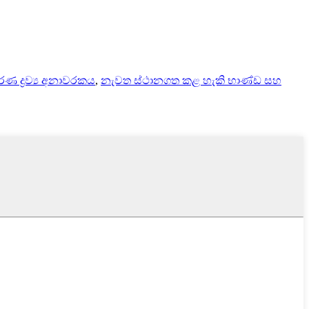
රණ ද්‍රව්‍ය අනාවරකය
,
නැවත ස්ථානගත කළ හැකි භාණ්ඩ සහ