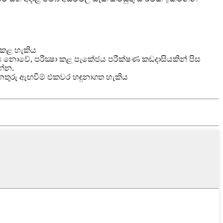
 කළ හැකිය
‍ය නොවේ, පරීක්‍ෂා කළ පැකේජය පරීක්ෂණ කඩදාසියකින් පිස
න්න.
ය සහ අනතුරු ඇඟවීම් එකවර හඳුනාගත හැකිය