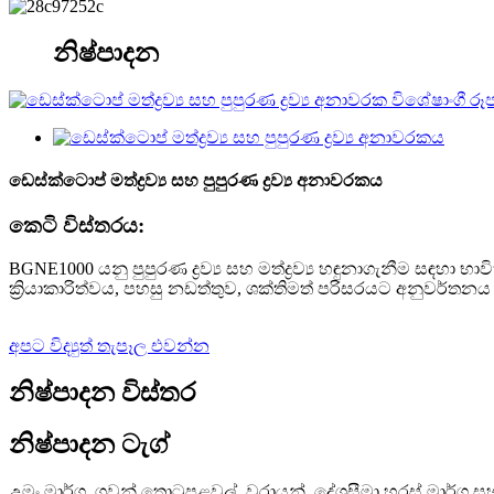
නිෂ්පාදන
ඩෙස්ක්ටොප් මත්ද්‍රව්‍ය සහ පුපුරණ ද්‍රව්‍ය අනාවරකය
කෙටි විස්තරය:
BGNE1000 යනු පුපුරණ ද්‍රව්‍ය සහ මත්ද්‍රව්‍ය හඳුනාගැනීම සඳ
ක්‍රියාකාරිත්වය, පහසු නඩත්තුව, ශක්තිමත් පරිසරයට අනුවර්
අපට විද්‍යුත් තැපෑල එවන්න
නිෂ්පාදන විස්තර
නිෂ්පාදන ටැග්
උමං මාර්ග, ගුවන් තොටුපළවල්, වරායන්, දේශසීමා හරස් මාර්ග