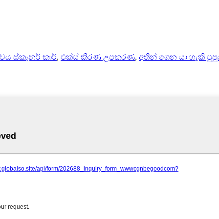
චය ස්කෑනර් කාර්
,
එක්ස් කිරණ උපකරණ
,
අතින් ගෙන යා හැකි පුපු