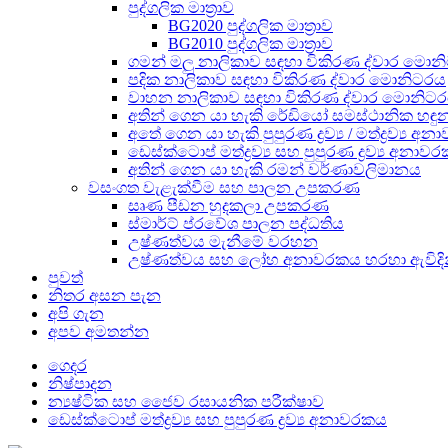
පුද්ගලික මාත්‍රාව
BG2020 පුද්ගලික මාත්‍රාව
BG2010 පුද්ගලික මාත්‍රාව
ගමන් මලු නාලිකාව සඳහා විකිරණ ද්වාර මොන
පදික නාලිකාව සඳහා විකිරණ ද්වාර මොනිටරය
වාහන නාලිකාව සඳහා විකිරණ ද්වාර මොනිට
අතින් ගෙන යා හැකි රේඩියෝ සමස්ථානික හ
අතේ ගෙන යා හැකි පුපුරණ ද්‍රව්‍ය / මත්ද්‍රව්‍ය 
ඩෙස්ක්ටොප් මත්ද්‍රව්‍ය සහ පුපුරණ ද්‍රව්‍ය අනාව
අතින් ගෙන යා හැකි රමන් වර්ණාවලිමානය
වසංගත වැළැක්වීම සහ පාලන උපකරණ
සෘණ පීඩන හුදකලා උපකරණ
ස්මාර්ට් ප්රවේශ පාලන පද්ධතිය
උෂ්ණත්වය මැනීමේ වරහන
උෂ්ණත්වය සහ ලෝහ අනාවරකය හරහා ඇවිදි
පුවත්
නිතර අසන පැන
අපි ගැන
අපව අමතන්න
ගෙදර
නිෂ්පාදන
න්‍යෂ්ටික සහ ජෛව රසායනික පරීක්ෂාව
ඩෙස්ක්ටොප් මත්ද්‍රව්‍ය සහ පුපුරණ ද්‍රව්‍ය අනාවරකය